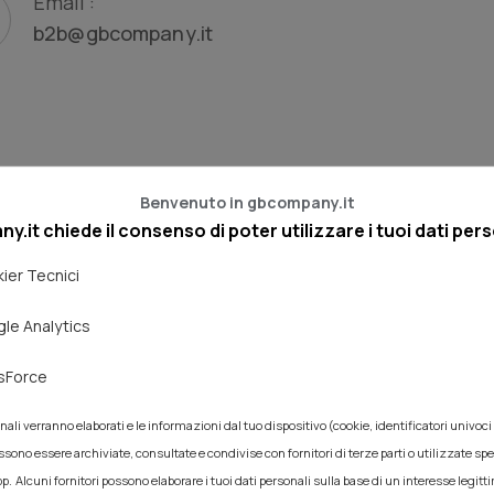
Email :
b2b@gbcompany.it
Benvenuto in gbcompany.it
.it chiede il consenso di poter utilizzare i tuoi dati pers
ier Tecnici
le Analytics
sForce
onali verranno elaborati e le informazioni dal tuo dispositivo (cookie, identificatori univoci e
ssono essere archiviate, consultate e condivise con fornitori di terze parti o utilizzate s
pp.
Alcuni fornitori possono elaborare i tuoi dati personali sulla base di un interesse legitt