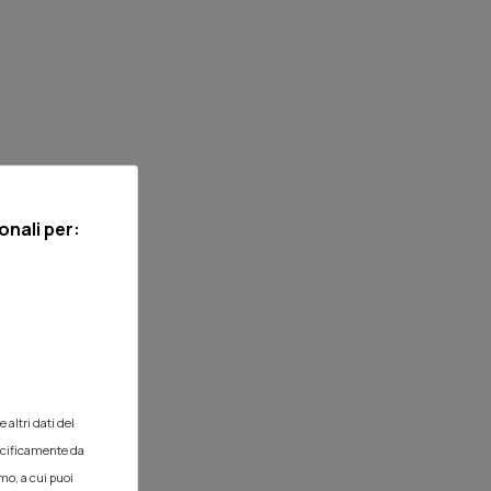
onali per:
 altri dati del
pecificamente da
imo, a cui puoi